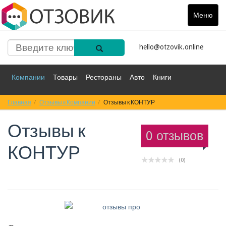
Меню
Toggle
navigat
hello@otzovik.online
Компании
Товары
Рестораны
Авто
Книги
Главная
Спорт
Отзывы к Компании
Фильмы
Деньги
Отзывы к КОНТУР
Путешествия
Отзывы к
Красота
Здоровье
Остальное
0 отзывов
КОНТУР
(0)