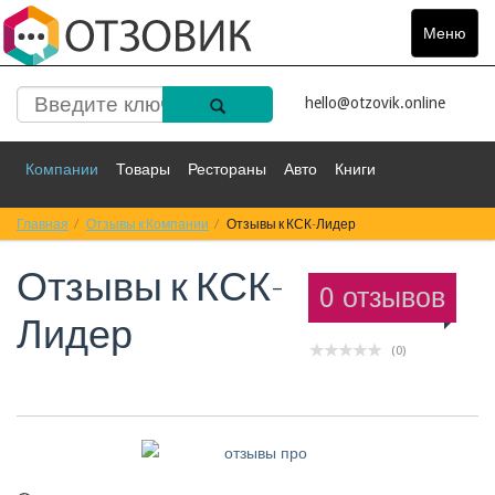
Меню
Toggle
navigat
hello@otzovik.online
Компании
Товары
Рестораны
Авто
Книги
Главная
Спорт
Отзывы к Компании
Фильмы
Деньги
Отзывы к КСК-Лидер
Путешествия
Отзывы к
КСК-
Красота
Здоровье
Остальное
0 отзывов
Лидер
(0)