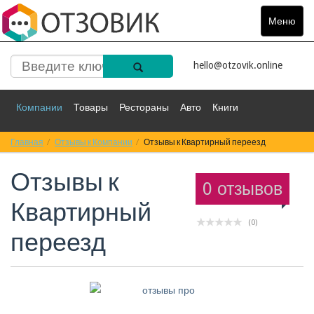
Меню
Toggle
navigat
hello@otzovik.online
Компании
Товары
Рестораны
Авто
Книги
Главная
Спорт
Отзывы к Компании
Фильмы
Деньги
Отзывы к Квартирный переезд
Путешествия
Отзывы к
Красота
Здоровье
Остальное
0 отзывов
Квартирный
(0)
переезд