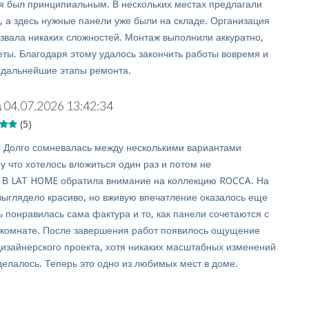
я был принципиальным. В нескольких местах предлагали
у, а здесь нужные панели уже были на складе. Организация
ызвала никаких сложностей. Монтаж выполнили аккуратно,
еты. Благодаря этому удалось закончить работы вовремя и
 дальнейшие этапы ремонта.
а
04.07.2026 13:42:34
(5)
:
Долго сомневалась между несколькими вариантами
у что хотелось вложиться один раз и потом не
 В LAT HOME обратила внимание на коллекцию ROCCA. На
ыглядело красиво, но вживую впечатление оказалось еще
ь понравилась сама фактура и то, как панели сочетаются с
комнате. После завершения работ появилось ощущение
дизайнерского проекта, хотя никаких масштабных изменений
делалось. Теперь это одно из любимых мест в доме.