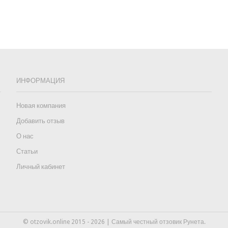
ИНФОРМАЦИЯ
Новая компания
Добавить отзыв
О нас
Статьи
Личный кабинет
© otzovik.online 2015 - 2026 | Самый честный отзовик Рунета.