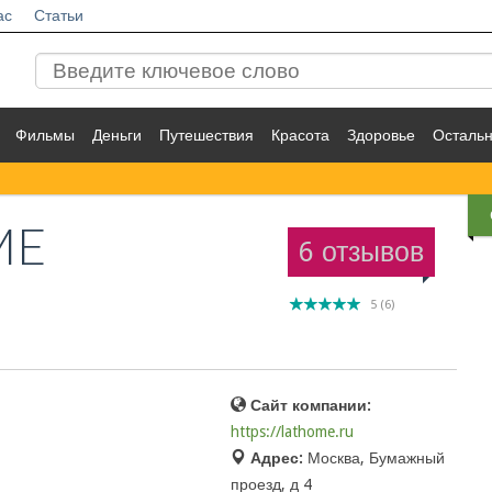
ас
Статьи
Фильмы
Деньги
Путешествия
Красота
Здоровье
Осталь
ME
6 отзывов
5
(
6
)
Сайт компании:
https://lathome.ru
Адрес:
Москва, Бумажный
проезд, д 4