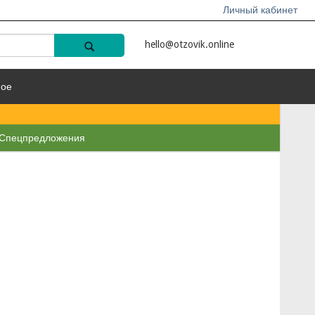
Личный кабинет
hello@otzovik.online
ное
Спецпредложения