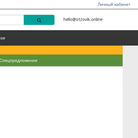
Личный кабинет
hello@otzovik.online
ное
Спецпредложения