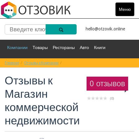
Меню
Toggle
navigat
hello@otzovik.online
Компании
Товары
Рестораны
Авто
Книги
Главная
Спорт
Отзывы к Компании
Фильмы
Деньги
Отзывы к Магазин коммерческой недвижи
Путешествия
Отзывы к
Красота
Здоровье
Остальное
0 отзывов
Магазин
(0)
коммерческой
недвижимости