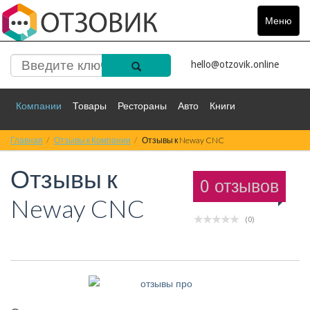
Меню
Toggle
navigat
hello@otzovik.online
Компании
Товары
Рестораны
Авто
Книги
Главная
Спорт
Отзывы к Компании
Фильмы
Деньги
Отзывы к Neway CNC
Путешествия
Отзывы к
Красота
Здоровье
Остальное
0 отзывов
Neway CNC
(0)