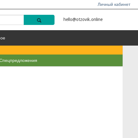
Личный кабинет
hello@otzovik.online
ное
Спецпредложения