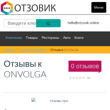
Меню
Toggle
navigat
hello@otzovik.online
Компании
Товары
Рестораны
Авто
Книги
Главная
Спорт
Отзывы к Компании
Фильмы
Деньги
Отзывы к ONVOLGA
Путешествия
Отзывы к
Красота
Здоровье
Остальное
0 отзывов
ONVOLGA
(0)