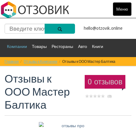
Меню
Toggle
navigat
hello@otzovik.online
Компании
Товары
Рестораны
Авто
Книги
Главная
Спорт
Отзывы к Компании
Фильмы
Деньги
Отзывы к ООО Мастер Балтика
Путешествия
Отзывы к
Красота
Здоровье
Остальное
0 отзывов
ООО Мастер
(0)
Балтика