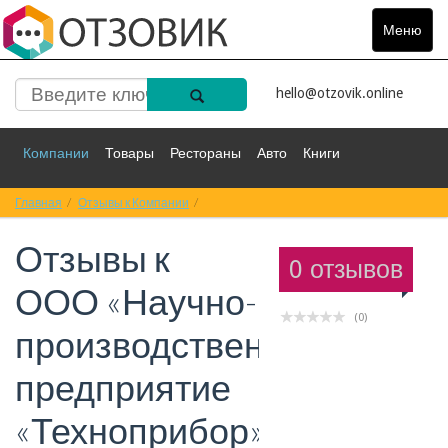
Меню
Toggle
navigat
hello@otzovik.online
Компании
Товары
Рестораны
Авто
Книги
Главная
Спорт
Отзывы к Компании
Фильмы
Деньги
Отзывы к ООО «Научно-производственное
Путешествия
Отзывы к
Красота
Здоровье
Остальное
0 отзывов
ООО «Научно-
(0)
производственное
предприятие
«Техноприбор»