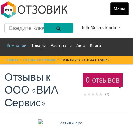
Меню
Toggle
navigat
hello@otzovik.online
Компании
Товары
Рестораны
Авто
Книги
Главная
Спорт
Отзывы к Компании
Фильмы
Деньги
Отзывы к ООО «ВИА Сервис»
Путешествия
Отзывы к
Красота
Здоровье
Остальное
0 отзывов
ООО «ВИА
(0)
Сервис»