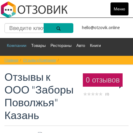
Меню
Toggle
navigat
hello@otzovik.online
Компании
Товары
Рестораны
Авто
Книги
Главная
Спорт
Отзывы к Компании
Фильмы
Деньги
Отзывы к ООО "Заборы Поволжья" Казань
Путешествия
Отзывы к
Красота
Здоровье
Остальное
0 отзывов
ООО "Заборы
(0)
Поволжья"
Казань