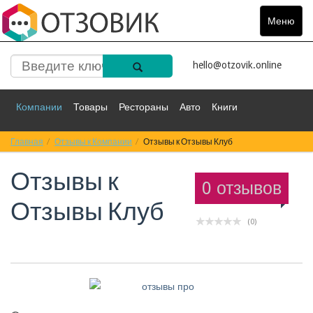
Меню
Toggle
navigat
hello@otzovik.online
Компании
Товары
Рестораны
Авто
Книги
Главная
Спорт
Отзывы к Компании
Фильмы
Деньги
Отзывы к Отзывы Клуб
Путешествия
Отзывы к
Красота
Здоровье
Остальное
0 отзывов
Отзывы Клуб
(0)