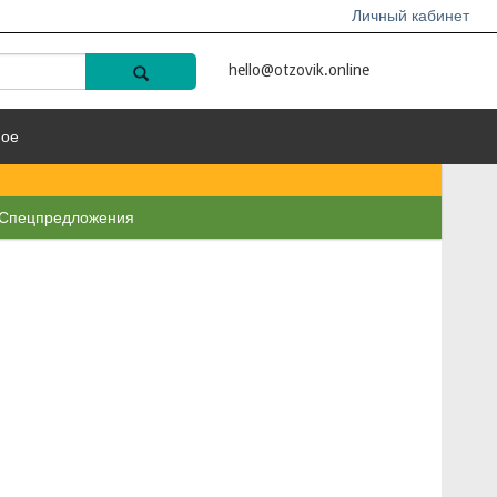
Личный кабинет
hello@otzovik.online
ное
Спецпредложения