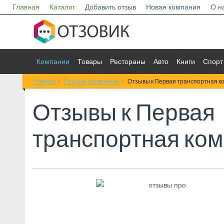
Главная
Каталог
Добавить отзыв
Новая компания
О н
Компании
Товары
Рестораны
Авто
Книги
Спорт
Главная
Отзывы к Компании
Отзывы к Первая транспортная к
Отзывы к
Первая
транспортная ко