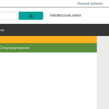
Личный кабинет
hello@otzovik.online
ное
Спецпредложения