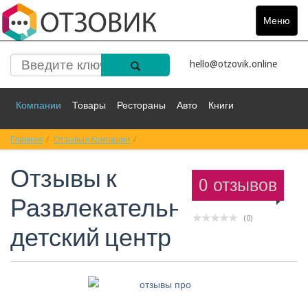
Меню
Toggle
navigat
hello@otzovik.online
Компании
Товары
Рестораны
Авто
Книги
Главная
Спорт
Отзывы к Компании
Фильмы
Деньги
Отзывы к Развлекательный детский центр
Путешествия
Отзывы к
Красота
Здоровье
Остальное
0 отзывов
Развлекательный
(0)
детский центр