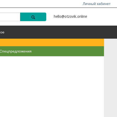
Личный кабинет
hello@otzovik.online
ное
Спецпредложения