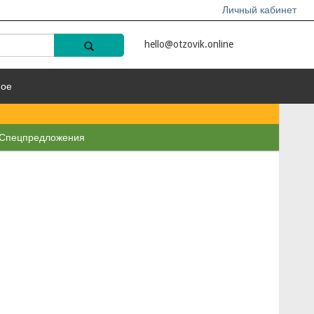
Личный кабинет
hello@otzovik.online
ное
Спецпредложения