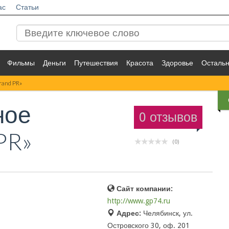
ас
Статьи
Фильмы
Деньги
Путешествия
Красота
Здоровье
Осталь
rand PR»
ное
0 отзывов
PR»
(0)
Сайт компании:
http://www.gp74.ru
Адрес:
Челябинск, ул.
Островского 30, оф. 201