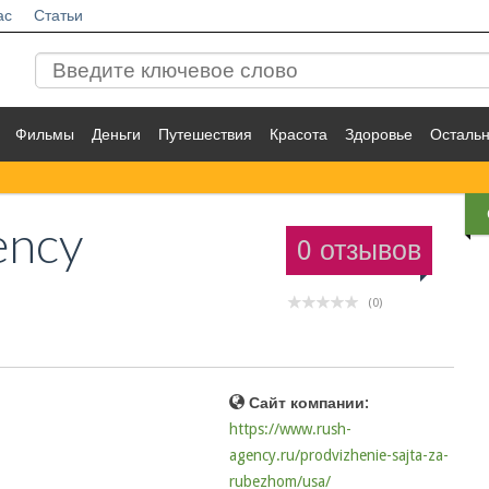
ас
Статьи
Фильмы
Деньги
Путешествия
Красота
Здоровье
Осталь
ency
0 отзывов
(0)
Сайт компании:
https://www.rush-
agency.ru/prodvizhenie-sajta-za-
rubezhom/usa/