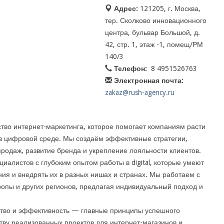
Адрес:
121205, г. Москва,
тер. Сколково инновационного
центра, бульвар Большой, д.
42, стр. 1, этаж -1, помещ/РМ
140/3
Телефон:
8 4951526763
Электронная почта:
zakaz@rush-agency.ru
ство интернет-маркетинга, которое помогает компаниям расти
в в цифровой среде. Мы создаём эффективные стратегии,
родаж, развитие бренда и укрепление лояльности клиентов.
алистов с глубоким опытом работы в digital, которые умеют
ия и внедрять их в разных нишах и странах. Мы работаем с
ропы и других регионов, предлагая индивидуальный подход и
ество и эффективность — главные принципы успешного
тву реализованных проектов для интернет-магазинов и