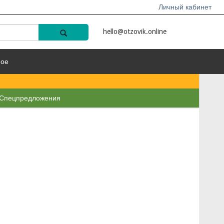
Личный кабинет
hello@otzovik.online
ное
Спецпредложения