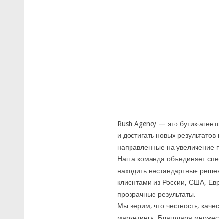
Rush Agency — это бутик-агент
и достигать новых результато
направленные на увеличение п
Наша команда объединяет специ
находить нестандартные решен
клиентами из России, США, Ев
прозрачные результаты.
Мы верим, что честность, кач
маркетинга. Благодаря множес