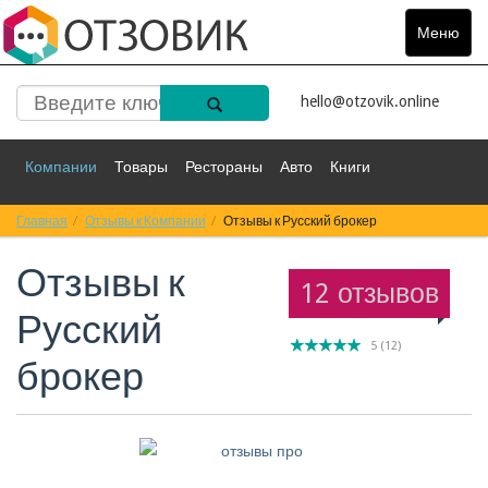
Меню
Toggle
navigat
hello@otzovik.online
Компании
Товары
Рестораны
Авто
Книги
Главная
Спорт
Отзывы к Компании
Фильмы
Деньги
Отзывы к Русский брокер
Путешествия
Отзывы к
Красота
Здоровье
Остальное
12 отзывов
Русский
5
(
12
)
брокер