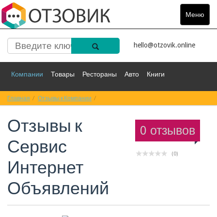
Меню
Toggle
navigat
hello@otzovik.online
Компании
Товары
Рестораны
Авто
Книги
Главная
Спорт
Отзывы к Компании
Фильмы
Деньги
Отзывы к Сервис Интернет Объявлений
Путешествия
Отзывы к
Красота
Здоровье
Остальное
0 отзывов
Сервис
(0)
Интернет
Объявлений