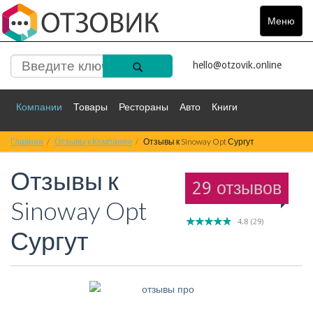
Меню
Toggle
navigat
hello@otzovik.online
Компании
Товары
Рестораны
Авто
Книги
Главная
Спорт
Отзывы к Компании
Фильмы
Деньги
Отзывы к Sinoway Opt Сургут
Путешествия
Отзывы к
Красота
Здоровье
Остальное
29 отзывов
Sinoway Opt
4.8
(
29
)
Сургут