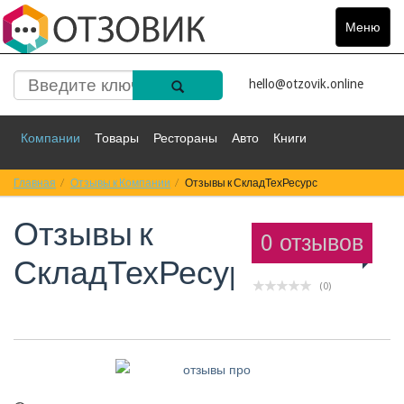
Меню
Toggle
navigat
hello@otzovik.online
Компании
Товары
Рестораны
Авто
Книги
Главная
Спорт
Отзывы к Компании
Фильмы
Деньги
Отзывы к СкладТехРесурс
Путешествия
Отзывы к
Красота
Здоровье
Остальное
0 отзывов
СкладТехРесурс
(0)