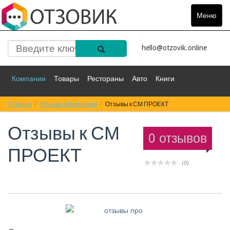
Меню
Toggle
navigat
hello@otzovik.online
Компании
Товары
Рестораны
Авто
Книги
Главная
Спорт
Отзывы к Компании
Фильмы
Деньги
Отзывы к СМ ПРОЕКТ
Путешествия
Отзывы к
СМ
Красота
Здоровье
Остальное
0 отзывов
ПРОЕКТ
(0)