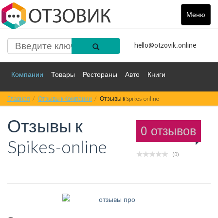
Меню
Toggle
navigat
hello@otzovik.online
Компании
Товары
Рестораны
Авто
Книги
Главная
Спорт
Отзывы к Компании
Фильмы
Деньги
Отзывы к Spikes-online
Путешествия
Отзывы к
Красота
Здоровье
Остальное
0 отзывов
Spikes-online
(0)