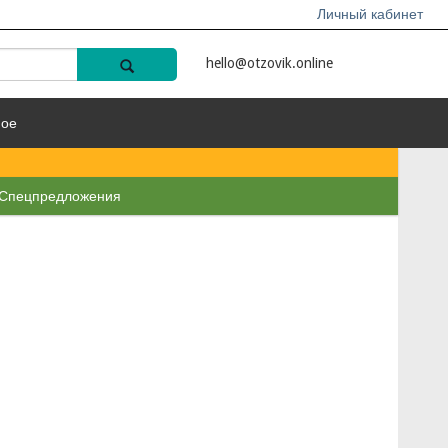
Личный кабинет
hello@otzovik.online
ное
Спецпредложения