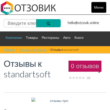
Меню
Toggle
navigat
hello@otzovik.online
Компании
Товары
Рестораны
Авто
Книги
Главная
Спорт
Отзывы к Компании
Фильмы
Деньги
Отзывы к standartsoft
Путешествия
Отзывы к
Красота
Здоровье
Остальное
0 отзывов
standartsoft
(0)