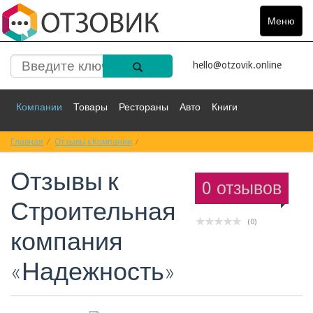
Меню
Toggle
navigat
hello@otzovik.online
Компании
Товары
Рестораны
Авто
Книги
Главная
Спорт
Отзывы к Компании
Фильмы
Деньги
Отзывы к Строительная компания «Надеж
Путешествия
Отзывы к
Красота
Здоровье
Остальное
0 отзывов
Строительная
(0)
компания
«Надежность»