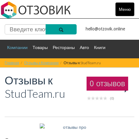
Меню
Toggle
navigat
hello@otzovik.online
Компании
Товары
Рестораны
Авто
Книги
Главная
Спорт
Отзывы к Компании
Фильмы
Деньги
Отзывы к StudTeam.ru
Путешествия
Отзывы к
Красота
Здоровье
Остальное
0 отзывов
StudTeam.ru
(0)