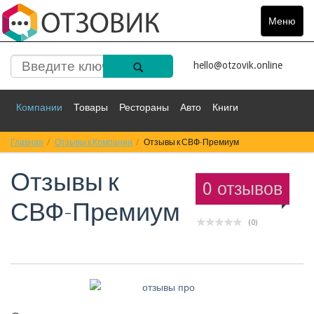
Меню
Toggle
navigat
hello@otzovik.online
Компании
Товары
Рестораны
Авто
Книги
Главная
Спорт
Отзывы к Компании
Фильмы
Деньги
Отзывы к СВФ-Премиум
Путешествия
Отзывы к
Красота
Здоровье
Остальное
0 отзывов
СВФ-Премиум
(0)