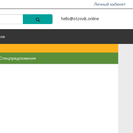
Личный кабинет
hello@otzovik.online
ное
Спецпредложения