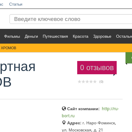
ас
Статьи
Фильмы
Деньги
Путешествия
Красота
Здоровье
Осталь
ия ХРОМОВ
ртная
0 отзывов
ОВ
(0)
Сайт компании:
http://ru-
bort.ru
Адрес:
г. Наро-Фоминск,
ул. Московская, д. 21