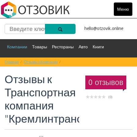
Меню
Toggle
navigat
hello@otzovik.online
Компании
Товары
Рестораны
Авто
Книги
Главная
Спорт
Отзывы к Компании
Фильмы
Деньги
Отзывы к Транспортная компания "Кремли
Путешествия
Отзывы к
Красота
Здоровье
Остальное
0 отзывов
Транспортная
(0)
компания
"Кремлинтранс"