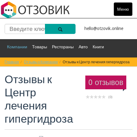
Меню
Toggle
navigat
hello@otzovik.online
Компании
Товары
Рестораны
Авто
Книги
Главная
Спорт
Отзывы к Компании
Фильмы
Деньги
Отзывы к Центр лечения гипергидроза
Путешествия
Отзывы к
Красота
Здоровье
Остальное
0 отзывов
Центр
(0)
лечения
гипергидроза