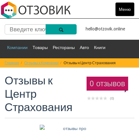
Меню
Toggle
navigat
hello@otzovik.online
Компании
Товары
Рестораны
Авто
Книги
Главная
Спорт
Отзывы к Компании
Фильмы
Деньги
Отзывы к Центр Страхования
Путешествия
Отзывы к
Красота
Здоровье
Остальное
0 отзывов
Центр
(0)
Страхования