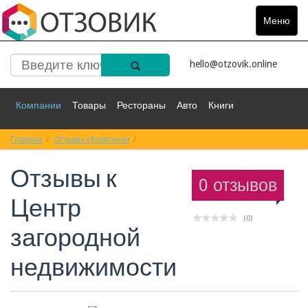
Меню
Toggle
navigat
hello@otzovik.online
Компании
Товары
Рестораны
Авто
Книги
Главная
Спорт
Отзывы к Компании
Фильмы
Деньги
Отзывы к Центр загородной недвижимости
Путешествия
Отзывы к
Красота
Здоровье
Остальное
0 отзывов
Центр
(0)
загородной
недвижимости