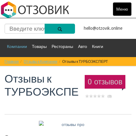
Меню
Toggle
navigat
hello@otzovik.online
Компании
Товары
Рестораны
Авто
Книги
Главная
Спорт
Отзывы к Компании
Фильмы
Деньги
Отзывы к ТУРБОЭКСПЕРТ
Путешествия
Отзывы к
Красота
Здоровье
Остальное
0 отзывов
ТУРБОЭКСПЕРТ
(0)