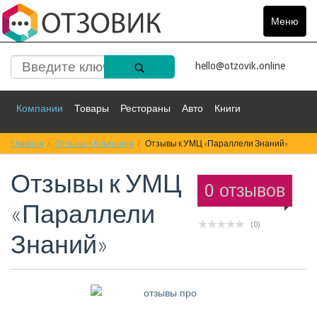
Меню
Toggle
navigat
hello@otzovik.online
Компании
Товары
Рестораны
Авто
Книги
Главная
Спорт
Отзывы к Компании
Фильмы
Деньги
Отзывы к УМЦ «Параллели Знаний»
Путешествия
Отзывы к
УМЦ
Красота
Здоровье
Остальное
0 отзывов
«Параллели
(0)
Знаний»