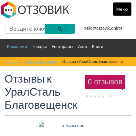
Меню
Toggle
navigat
hello@otzovik.online
Компании
Товары
Рестораны
Авто
Книги
Главная
Спорт
Отзывы к Компании
Фильмы
Деньги
Отзывы к УралСталь Благовещенск
Путешествия
Отзывы к
Красота
Здоровье
Остальное
0 отзывов
УралСталь
(0)
Благовещенск