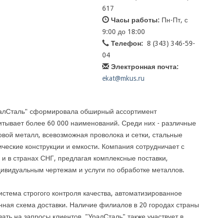
617
Часы работы:
Пн-Пт, с
9:00 до 18:00
Телефон:
8 (343) 346-59-
04
Электронная почта:
ekat@mkus.ru
УралСталь" сформировала обширный ассортимент
итывает более 60 000 наименований. Среди них - различные
овой металл, всевозможная проволока и сетки, стальные
ические конструкции и емкости. Компания сотрудничает с
 и в странах СНГ, предлагая комплексные поставки,
дивидуальным чертежам и услуги по обработке металлов.
истема строгого контроля качества, автоматизированное
нная схема доставки. Наличие филиалов в 20 городах страны
ать на запросы клиентов. "УралСталь" также участвует в