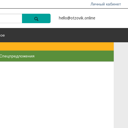
Личный кабинет
hello@otzovik.online
ное
Спецпредложения