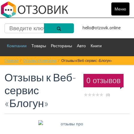
Меню
Toggle
navigat
hello@otzovik.online
Компании
Товары
Рестораны
Авто
Книги
Главная
Спорт
Отзывы к Компании
Фильмы
Деньги
Отзывы к Веб-сервис «Блогун»
Путешествия
Отзывы к
Веб-
Красота
Здоровье
Остальное
0 отзывов
сервис
(0)
«Блогун»