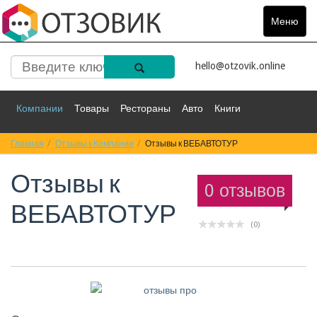
Меню
Toggle
navigat
hello@otzovik.online
Компании
Товары
Рестораны
Авто
Книги
Главная
Спорт
Отзывы к Компании
Фильмы
Деньги
Отзывы к ВЕБАВТОТУР
Путешествия
Отзывы к
Красота
Здоровье
Остальное
0 отзывов
ВЕБАВТОТУР
(0)