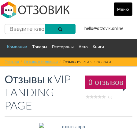
Меню
Toggle
navigat
hello@otzovik.online
Компании
Товары
Рестораны
Авто
Книги
Главная
Спорт
Отзывы к Компании
Фильмы
Деньги
Отзывы к VIP LANDING PAGE
Путешествия
Отзывы к
VIP
Красота
Здоровье
Остальное
0 отзывов
LANDING
(0)
PAGE