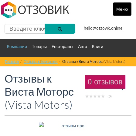
Меню
Toggle
navigat
hello@otzovik.online
Компании
Товары
Рестораны
Авто
Книги
Главная
Спорт
Отзывы к Компании
Фильмы
Деньги
Отзывы к Виста Моторс (Vista Motors)
Путешествия
Отзывы к
Красота
Здоровье
Остальное
0 отзывов
Виста Моторс
(0)
(Vista Motors)