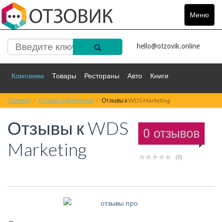
Меню
Toggle
navigat
hello@otzovik.online
Компании
Товары
Рестораны
Авто
Книги
Главная
Спорт
Отзывы к Компании
Фильмы
Деньги
Отзывы к WDS Marketing
Путешествия
Отзывы к
WDS
Красота
Здоровье
Остальное
0 отзывов
Marketing
(0)