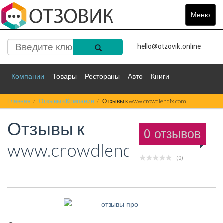
Меню
Toggle
navigat
hello@otzovik.online
Компании
Товары
Рестораны
Авто
Книги
Главная
Спорт
Отзывы к Компании
Фильмы
Деньги
Отзывы к www.crowdlendix.com
Путешествия
Отзывы к
Красота
Здоровье
Остальное
0 отзывов
www.crowdlendix.com
(0)