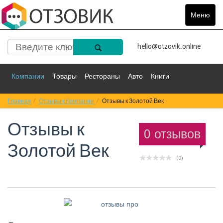
Меню
Toggle
navigat
hello@otzovik.online
Компании
Товары
Рестораны
Авто
Книги
Главная
Спорт
Отзывы к Компании
Фильмы
Деньги
Отзывы к Золотой Век
Путешествия
Отзывы к
Красота
Здоровье
Остальное
0 отзывов
Золотой Век
(0)