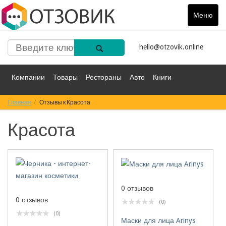
Меню
Toggle
navigat
hello@otzovik.online
Компании
Товары
Рестораны
Авто
Книги
Главная
Спорт
Отзывы к Красота
Фильмы
Деньги
Путешествия
Красота
Красота
Здоровье
Остальное
0 отзывов
0 отзывов
(0)
(0)
Маски для лица Arinys