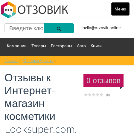
Меню
Toggle
navigat
hello@otzovik.online
Компании
Товары
Рестораны
Авто
Книги
Главная
Спорт
Отзывы к Красота
Фильмы
Деньги
Отзывы к Интернет-магазин косметики Looksu
Путешествия
Отзывы к
Красота
Здоровье
Остальное
0 отзывов
Интернет-
(0)
магазин
косметики
Looksuper.com.ua