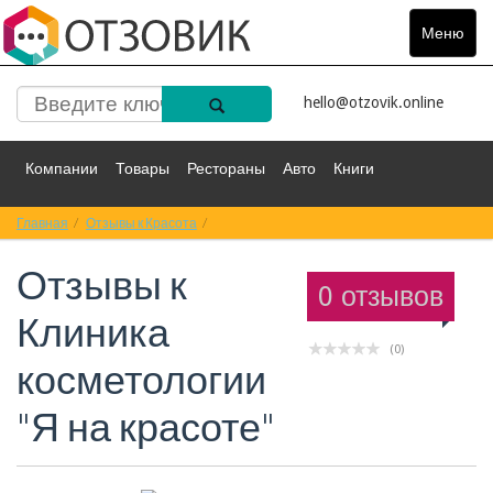
Меню
Toggle
navigat
hello@otzovik.online
Компании
Товары
Рестораны
Авто
Книги
Главная
Спорт
Отзывы к Красота
Фильмы
Деньги
Отзывы к Клиника косметологии "Я на красот
Путешествия
Отзывы к
Красота
Здоровье
Остальное
0 отзывов
Клиника
(0)
косметологии
"Я на красоте"